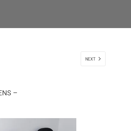
NEXT
ENS –